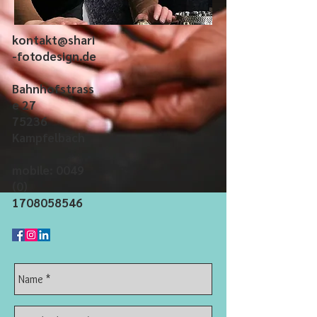
kontakt@shari
-fotodesign.de
Bahnhofstrass
e 27
75236
Kampfelbach
mobile:
0049
(0)
1708058546